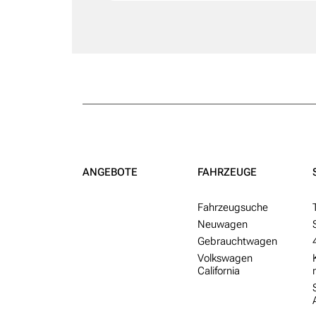
ANGEBOTE
FAHRZEUGE
Fahr­zeug­suche
Neu­wagen
Gebraucht­wagen
Volkswagen
California