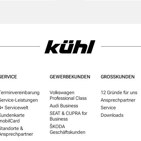
SERVICE
GEWERBE­KUNDEN
GROSS­KUNDEN
Termin­ver­ein­barung
Volkswagen
12 Gründe für uns
Professional Class
Service-Leistungen
Ansprechpartner
Audi Business
4+ Service­welt
Service
SEAT & CUPRA for
Kunden­karte
Downloads
Business
mobilCard
ŠKODA
Standorte &
Geschäftskunden
Ansprech­partner