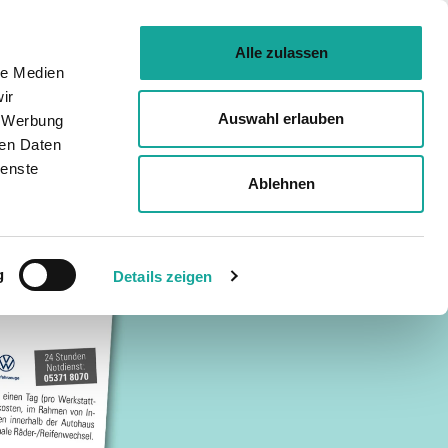
Unternehmen
Standorte & Öffnungszeiten
Kontakt
Karriere
Alle zulassen
N
GROSS­KUNDEN
FINANZDIENST­LEISTUNGEN
le Medien
ir
Auswahl erlauben
, Werbung
ren Daten
ienste
Ablehnen
g
Details zeigen