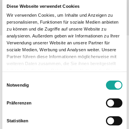
Str. 57, 38112 Braunschweig, erbracht. Ausgenommen sind
Diese Webseite verwendet Cookies
getunte Fahrzeuge, Fahrschulwagen sowie gewerbsmäßige
Wir verwenden Cookies, um Inhalte und Anzeigen zu
Personenbeförderungswagen.
personalisieren, Funktionen für soziale Medien anbieten
zu können und die Zugriffe auf unsere Website zu
analysieren. Außerdem geben wir Informationen zu Ihrer
Verwendung unserer Website an unsere Partner für
DIE VORTEILE DER KFZ-
soziale Medien, Werbung und Analysen weiter. Unsere
VERSICHERUNG*
Partner führen diese Informationen möglicherweise mit
weiteren Daten zusammen, die Sie ihnen bereitgestellt
Genießen Sie einen umfangreichen
haben oder die sie im Rahmen Ihrer Nutzung der Dienste
Fahrzeugschutz dank der Kfz-Versicherung
gesammelt haben.
Einwilligungsauswahl
und ihren Zusatzbausteinen
Notwendig
I
ndividuell abschließbar:
Wählen Sie aus
Präferenzen
verschiedenen Zusatzbausteinen und erhalten Sie
genau den Schutz, den Sie für Ihr Fahrzeug
Statistiken
wünschen.
Fachgerechte Reparatur:
Für die Reparaturen in