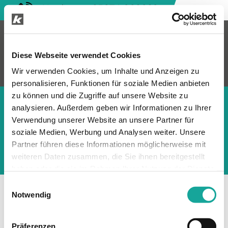
Notdienst:
05371 932929
Diese Webseite verwendet Cookies
Wir verwenden Cookies, um Inhalte und Anzeigen zu
personalisieren, Funktionen für soziale Medien anbieten
zu können und die Zugriffe auf unsere Website zu
analysieren. Außerdem geben wir Informationen zu Ihrer
Verwendung unserer Website an unsere Partner für
AGB
Impressum
Datenschutz
soziale Medien, Werbung und Analysen weiter. Unsere
Barrierefreiheitserklärung
Partner führen diese Informationen möglicherweise mit
weiteren Daten zusammen, die Sie ihnen bereitgestellt
haben oder die sie im Rahmen Ihrer Nutzung der Dienste
gesammelt haben.
Einwilligungsauswahl
Notwendig
Präferenzen