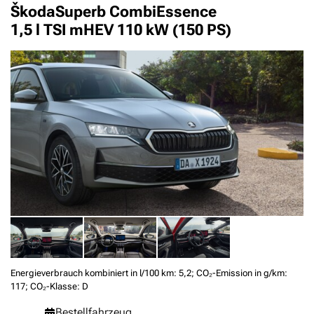
Škoda
Superb Combi
Essence
1,5 l TSI mHEV 110 kW (150 PS)
Energieverbrauch kombiniert in l/100 km: 5,2; CO₂-Emission in g/km:
117; CO₂-Klasse: D
Bestellfahrzeug