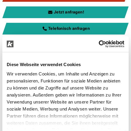
Jetzt anfragen!
Telefonisch anfragen
Andere Motorisierungen, Farben und Ausstattungen gegen Mehrpreis
erhältlich.
Diese Webseite verwendet Cookies
Wir verwenden Cookies, um Inhalte und Anzeigen zu
personalisieren, Funktionen für soziale Medien anbieten
zu können und die Zugriffe auf unsere Website zu
analysieren. Außerdem geben wir Informationen zu Ihrer
Ein Angebot der ŠKODA Leasing, Zweigniederlassung der
Verwendung unserer Website an unsere Partner für
Volkswagen Leasing GmbH, Gifhorner Straße 57, 38112
soziale Medien, Werbung und Analysen weiter. Unsere
Braunschweig, für die wir als ungebundener Vermittler
Partner führen diese Informationen möglicherweise mit
gemeinsam mit dem Kunden die für den Abschluss des
weiteren Daten zusammen, die Sie ihnen bereitgestellt
Leasingvertrags nötigen Vertragsunterlagen
haben oder die sie im Rahmen Ihrer Nutzung der Dienste