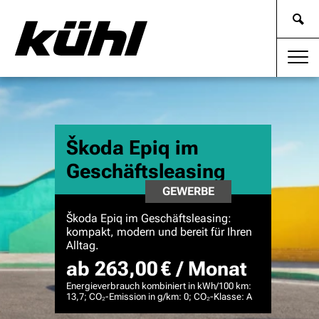
Škoda Epiq im
Geschäftsleasing
GEWERBE
Škoda Epiq im Geschäftsleasing:
kompakt, modern und bereit für Ihren
Alltag.
ab 263,00 € / Monat
Energieverbrauch kombiniert in kWh/100 km:
13,7; CO₂-Emission in g/km: 0; CO₂-Klasse: A